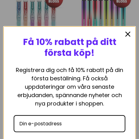
Få 10% rabatt på ditt
Dripped Crystal Bar Engångs
Dripped Panther Bar
första köp!
Vape
Engångs Vape
från
89
kr
från
89
kr
Registrera dig och få 10% rabatt på din
VÄLJ ALTERNATIV
VÄLJ ALTERNATIV
Den
Den
första beställning. Få också
här
här
uppdateringar om våra senaste
produkten
produkten
RELATERADE PRODUKTER
erbjudanden, spännande nyheter och
har
har
flera
flera
nya produkter i shoppen.
varianter.
varianter.
De
De
olika
olika
alternativen
alternativen
kan
kan