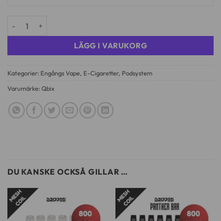
Qbix Batteri (Laddningsbart) mängd
LÄGG I VARUKORG
Kategorier:
Engångs Vape
,
E-Cigaretter
,
Podsystem
Varumärke:
Qbix
DU KANSKE OCKSÅ GILLAR …