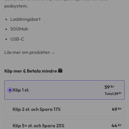
podsystem.
Laddningsbart
500Mah
USB-C
Läs mer om produkten →
Köp mer & Betala mindre 🛍️
59
kr
Köp 1 st.
kr
Total:
59
Köp 2 st. och Spara 17%
49
kr
Köp 5+ st. och Spara 25%
44
kr