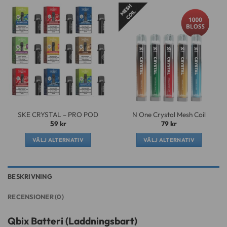
produkten
har
flera
varianter.
De
olika
alternativen
kan
väljas
på
SKE CRYSTAL – PRO POD
N One Crystal Mesh Coil
produktsidan
59
kr
79
kr
VÄLJ ALTERNATIV
VÄLJ ALTERNATIV
Den
Den
här
här
produkten
produkten
BESKRIVNING
har
har
flera
flera
RECENSIONER (0)
varianter.
varianter.
De
De
Qbix Batteri (Laddningsbart)
olika
olika