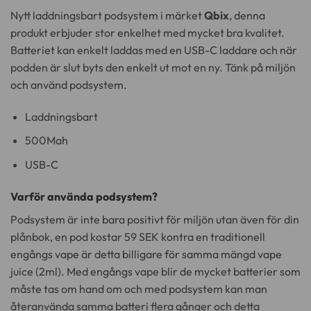
alternativen
alternativen
Nytt laddningsbart podsystem i märket
Qbix
, denna
kan
kan
produkt erbjuder stor enkelhet med mycket bra kvalitet.
väljas
väljas
Batteriet kan enkelt laddas med en USB-C laddare och när
på
på
podden är slut byts den enkelt ut mot en ny. Tänk på miljön
produktsidan
produktsidan
och använd podsystem.
Laddningsbart
500Mah
USB-C
Varför använda podsystem?
Podsystem är inte bara positivt för miljön utan även för din
plånbok, en pod kostar 59 SEK kontra en traditionell
engångs vape är detta billigare för samma mängd vape
juice (2ml). Med engångs vape blir de mycket batterier som
måste tas om hand om och med podsystem kan man
återanvända samma batteri flera gånger och detta