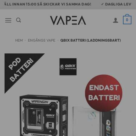
Skip
L INNAN 15:00 SÅ SKICKAR VI SAMMA DAG!
✓ DAGLIGA LEVERANSE
to
content
0
HEM
•
ENGÅNGS VAPE
•
QBIX BATTERI (LADDNINGSBART)