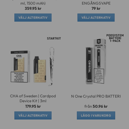
ml, 1500 mAh)
ENGÅNGSVAPE
359.95
kr
79
kr
VÄLJ ALTERNATIV
VÄLJ ALTERNATIV
Den
Den
här
här
produkten
produkten
har
har
flera
flera
varianter.
varianter.
De
De
olika
olika
alternativen
alternativen
kan
kan
väljas
väljas
på
på
CHA of Sweden | Cardpod
N One Crystal PRO BATTERI
produktsidan
produktsidan
Device Kit | 3ml
179.95
kr
från
50.96
kr
VÄLJ ALTERNATIV
LÄGG I VARUKORG
Den
här