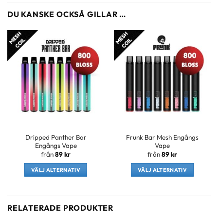
DU KANSKE OCKSÅ GILLAR …
Dripped Panther Bar
Frunk Bar Mesh Engångs
Engångs Vape
Vape
från
89
kr
från
89
kr
VÄLJ ALTERNATIV
VÄLJ ALTERNATIV
Den
Den
här
här
produkten
produkten
RELATERADE PRODUKTER
har
har