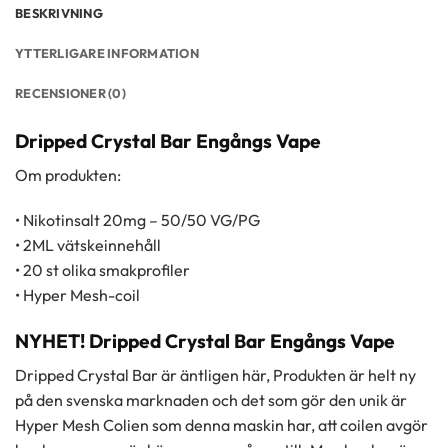
produkten
BESKRIVNING
har
flera
YTTERLIGARE INFORMATION
varianter.
De
RECENSIONER (0)
olika
alternativen
Dripped Crystal Bar Engångs Vape
kan
väljas
Om produkten:
på
produktsidan
• Nikotinsalt 20mg – 50/50 VG/PG
• 2ML vätskeinnehåll
• 20 st olika smakprofiler
• Hyper Mesh-coil
NYHET! Dripped Crystal Bar Engångs Vape
Dripped Crystal Bar är äntligen här, Produkten är helt ny
på den svenska marknaden och det som gör den unik är
Hyper Mesh Colien som denna maskin har, att coilen avgör