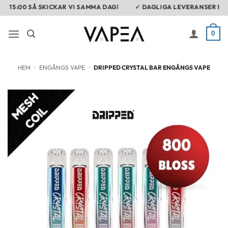
Skip
5:00 SÅ SKICKAR VI SAMMA DAG!
✓ DAGLIGA LEVERANSER I DISKR
to
content
0
HEM
•
ENGÅNGS VAPE
•
DRIPPED CRYSTAL BAR ENGÅNGS VAPE