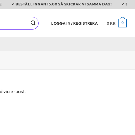
✓ BESTÄLL INNAN 15:00 SÅ SKICKAR VI SAMMA DAG!
✓ DAGLI
0
LOGGA IN / REGISTRERA
0
KR
d via e-post.