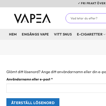
Skip
✓ FRI FRAKT ÖVER 5
to
content
Sök
efter:
HEM
ENGÅNGS VAPE
VITT SNUS
E-CIGARETTER
Glömt ditt lösenord? Ange ditt användarnamn eller din e-pos
Obligatoriskt
Användarnamn eller e-post
*
ÅTERSTÄLL LÖSENORD