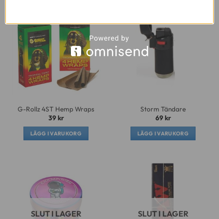
G-Rollz 4ST Hemp Wraps
Storm Tändare
39
kr
69
kr
LÄGG I VARUKORG
LÄGG I VARUKORG
SLUT I LAGER
SLUT I LAGER