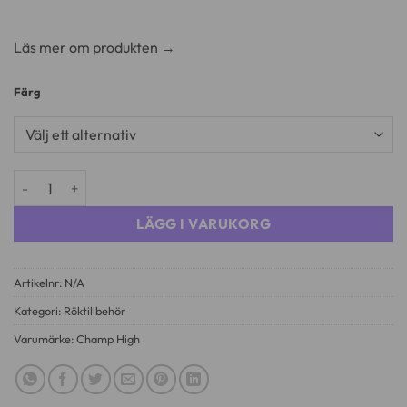
Läs mer om produkten →
Färg
Grinder Champ Plast 2-delad mängd
LÄGG I VARUKORG
Artikelnr:
N/A
Kategori:
Röktillbehör
Varumärke:
Champ High