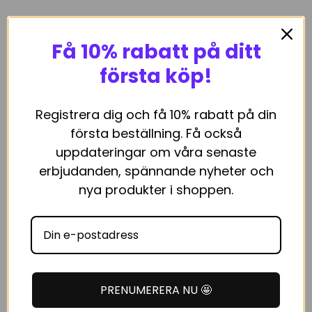
Få 10% rabatt på ditt
RELATERADE PRODUKTER
första köp!
Registrera dig och få 10% rabatt på din
-5%
första beställning. Få också
uppdateringar om våra senaste
SLUT I LAGER
erbjudanden, spännande nyheter och
nya produkter i shoppen.
GRollz Green Hemp – Cones
Clear Eyes – Ögondroppar
Det
Det
39
kr
209
kr
199
kr
ursprungliga
nuvarande
priset
priset
LÄGG I VARUKORG
LÄS MER
var:
är:
PRENUMERERA NU 🤩
209 kr.
199 kr.