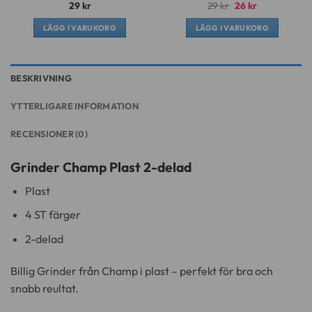
Det
Det
29
kr
29
kr
26
kr
ursprungliga
nuvarande
priset
priset
LÄGG I VARUKORG
LÄGG I VARUKORG
var:
är:
29 kr.
26 kr.
BESKRIVNING
YTTERLIGARE INFORMATION
RECENSIONER (0)
Grinder Champ Plast 2-delad
Plast
4 ST färger
2-delad
Billig Grinder från Champ i plast – perfekt för bra och
snabb reultat.