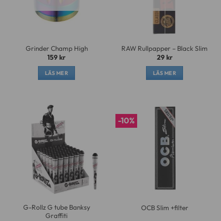
Grinder Champ High
RAW Rullpapper – Black Slim
159
kr
29
kr
LÄS MER
LÄS MER
-10%
G-Rollz G tube Banksy
OCB Slim +filter
Graffiti