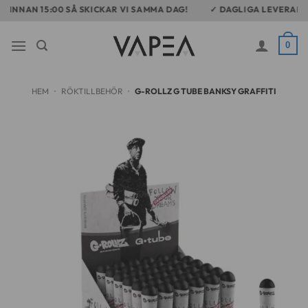
Skip
NNAN 15:00 SÅ SKICKAR VI SAMMA DAG!
✓ DAGLIGA LEVERANSER I
to
content
0
HEM
•
RÖKTILLBEHÖR
•
G-ROLLZ G TUBE BANKSY GRAFFITI