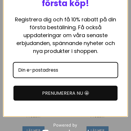
första köp!
Grollz Rullpapper – Green
Grinder Guld Dreamliner
Registrera dig och få 10% rabatt på din
Hemp Lady Organic
första beställning. Få också
29
kr
249
kr
uppdateringar om våra senaste
LÄS MER
LÄS MER
erbjudanden, spännande nyheter och
nya produkter i shoppen.
PRENUMERERA NU 🤩
Produkt
Produkt
LÄS MER
LÄS MER