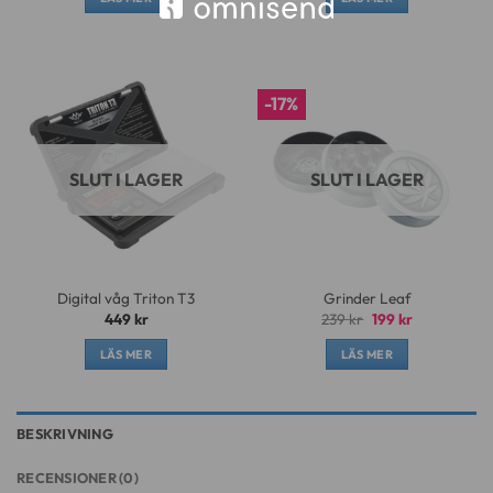
-17%
SLUT I LAGER
SLUT I LAGER
Digital våg Triton T3
Grinder Leaf
Det
Det
449
kr
239
kr
199
kr
ursprungliga
nuvarande
priset
priset
LÄS MER
LÄS MER
var:
är:
239 kr.
199 kr.
BESKRIVNING
RECENSIONER (0)