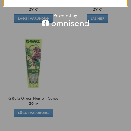
Lady Organic
Hemp Lady Organic
29
kr
29
kr
LÄGG I VARUKORG
LÄS MER
GRollz Green Hemp – Cones
39
kr
LÄGG I VARUKORG