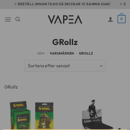
Skip
GE
✓ BESTÄLL INNAN 15:00 SÅ SKICKAR VI SAMMA DAG!
✓ DAG
to
content
0
GRollz
HEM
•
VARUMÄRKEN
•
GROLLZ
GRollz