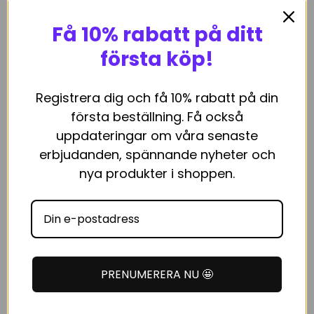
Få 10% rabatt på ditt
första köp!
G-Rollz G tube Banksy
G-Rollz 4ST Hemp Wraps
Graffiti
Registrera dig och få 10% rabatt på din
39
kr
29
kr
första beställning. Få också
LÄGG I VARUKORG
LÄGG I VARUKORG
uppdateringar om våra senaste
erbjudanden, spännande nyheter och
nya produkter i shoppen.
SLUT I LAGER
PRENUMERERA NU 🤩
Grollz Rullpapper Pink Hemp
Grollz Rullpapper – Green