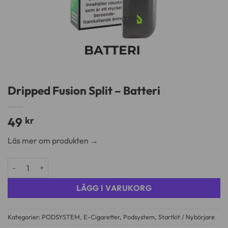
Dripped Fusion Split – Batteri
49
kr
Läs mer om produkten →
Dripped Fusion Split - Batteri mängd
LÄGG I VARUKORG
Kategorier:
PODSYSTEM
,
E-Cigaretter
,
Podsystem
,
Startkit / Nybörjare