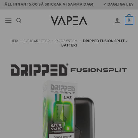
Skip
LL INNAN 15:00 SÅ SKICKAR VI SAMMA DAG!
✓ DAGLIGA LEVERAN
to
content
0
HEM
•
E-CIGARETTER
•
PODSYSTEM
•
DRIPPED FUSION SPLIT –
BATTERI