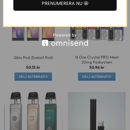
PRENUMERERA NU 🤩
har
har
flera
flera
varianter.
varianter.
De
De
olika
olika
alternativen
alternativen
kan
kan
väljas
väljas
på
på
N One Crystal PRO Mesh
Qbix Pod (Endast Pod)
produktsidan
produktsidan
20mg Podsystem
50.15
kr
50.96
kr
VÄLJ ALTERNATIV
VÄLJ ALTERNATIV
Den
Den
här
här
produkten
produkten
har
har
flera
flera
varianter.
varianter.
De
De
olika
olika