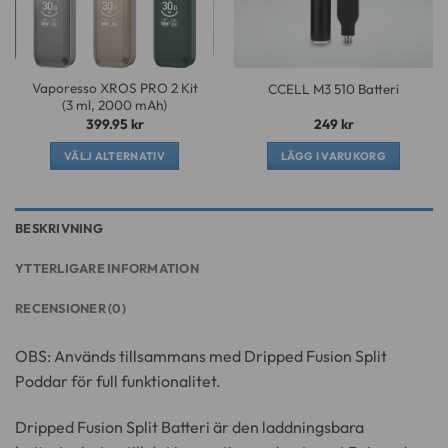
alternativen
alternativen
kan
kan
väljas
väljas
på
på
Vaporesso XROS PRO 2 Kit
CCELL M3 510 Batteri
produktsidan
produktsidan
(3 ml, 2000 mAh)
399.95
kr
249
kr
VÄLJ ALTERNATIV
LÄGG I VARUKORG
Den
här
produkten
BESKRIVNING
har
flera
YTTERLIGARE INFORMATION
varianter.
De
RECENSIONER (0)
olika
alternativen
OBS: Används tillsammans med Dripped Fusion Split
kan
Poddar för full funktionalitet.
väljas
på
Dripped Fusion Split Batteri är den laddningsbara
produktsidan