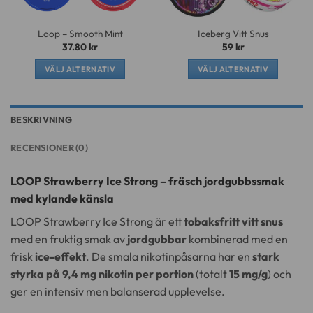
väljas
väljas
på
på
Loop – Smooth Mint
Iceberg Vitt Snus
produktsidan
produktsidan
37.80
kr
59
kr
VÄLJ ALTERNATIV
VÄLJ ALTERNATIV
Den
Den
här
här
produkten
produkten
BESKRIVNING
har
har
flera
flera
RECENSIONER (0)
varianter.
varianter.
De
De
LOOP Strawberry Ice Strong – fräsch jordgubbssmak
olika
olika
med kylande känsla
alternativen
alternativen
kan
kan
LOOP Strawberry Ice Strong är ett
tobaksfritt vitt snus
väljas
väljas
med en fruktig smak av
jordgubbar
kombinerad med en
på
på
frisk
ice-effekt
. De smala nikotinpåsarna har en
stark
produktsidan
produktsidan
styrka på 9,4 mg nikotin per portion
(totalt
15 mg/g
) och
ger en intensiv men balanserad upplevelse.