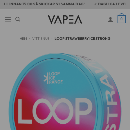
Skip
L INNAN 15:00 SÅ SKICKAR VI SAMMA DAG!
✓ DAGLIGA LEVERANSE
to
content
0
HEM
•
VITT SNUS
•
LOOP STRAWBERRY ICE STRONG