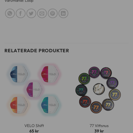
Varumärke:
Loop
RELATERADE PRODUKTER
VELO Shift
77 Vittsnus
65
kr
39
kr