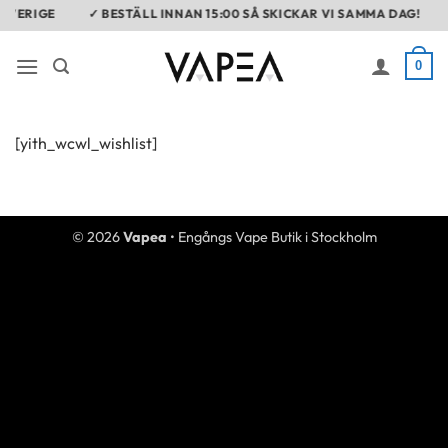
Skip
SVERIGE
✓ BESTÄLL INNAN 15:00 SÅ SKICKAR VI SAMMA DAG!
to
content
0
[yith_wcwl_wishlist]
© 2026
Vapea
• Engångs Vape Butik i Stockholm