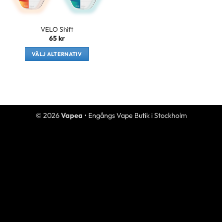
VELO Shift
65
kr
VÄLJ ALTERNATIV
Den
här
produkten
har
flera
© 2026
Vapea
• Engångs Vape Butik i Stockholm
varianter.
De
olika
alternativen
kan
väljas
på
produktsidan