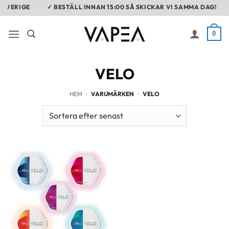
Skip
 SVERIGE
✓ BESTÄLL INNAN 15:00 SÅ SKICKAR VI SAMMA DAG!
to
content
0
VELO
HEM
•
VARUMÄRKEN
•
VELO